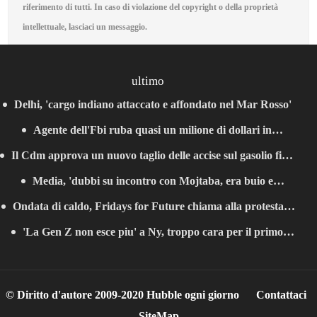
riferimento di tutti. In caso di violazione del copyright o della proprietà
intellettuale, lasciaci un messaggio.
ultimo
Delhi, 'cargo indiano attaccato e affondato nel Mar Rosso'
Agente dell'Fbi ruba quasi un milione di dollari in
Il Cdm approva un nuovo taglio delle accise sul gasolio fino
criptovalute
Media, 'dubbi su incontro con Mojtaba, era buio e
al 25 agosto
Ondata di caldo, Fridays for Future chiama alla protesta a
Pezeshkian non potè riconoscerlo'
'La Gen Z non esce piu' a Ny, troppo cara per il primo
Berlino
appuntamento'
© Diritto d'autore 2009-2020 Hubble ogni giorno
Contattaci
SiteMap