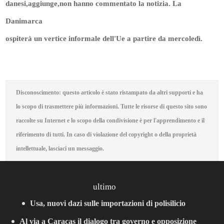
danesi,aggiunge,non hanno commentato la notizia. La
Danimarca
ospiterà un vertice informale dell'Ue a partire da mercoledì.
Disconoscimento: questo articolo è stato ristampato da altri supporti e ha
lo scopo di trasmettere più informazioni. Tutte le risorse di questo sito sono
raccolte su Internet e lo scopo della condivisione è per l'apprendimento e il
riferimento di tutti. In caso di violazione del copyright o della proprietà
intellettuale, lasciaci un messaggio.
ultimo
Usa, nuovi dazi sulle importazioni di polisilicio
Al via a Caracas il dialogo tra governo e opposizione