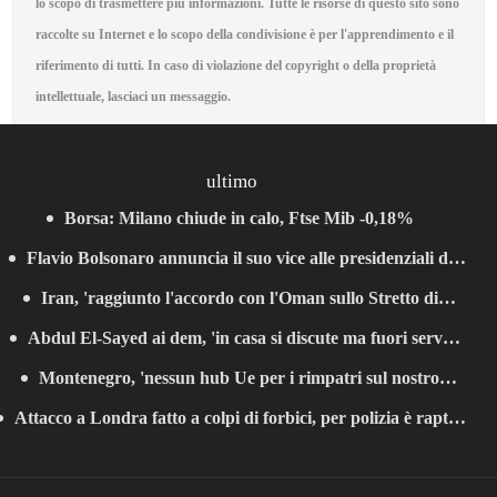
lo scopo di trasmettere più informazioni. Tutte le risorse di questo sito sono
raccolte su Internet e lo scopo della condivisione è per l'apprendimento e il
riferimento di tutti. In caso di violazione del copyright o della proprietà
intellettuale, lasciaci un messaggio.
ultimo
Borsa: Milano chiude in calo, Ftse Mib -0,18%
Flavio Bolsonaro annuncia il suo vice alle presidenziali di
Iran, 'raggiunto l'accordo con l'Oman sullo Stretto di
ottobre
Abdul El-Sayed ai dem, 'in casa si discute ma fuori serve
Hormuz'
Montenegro, 'nessun hub Ue per i rimpatri sul nostro
unità'
Attacco a Londra fatto a colpi di forbici, per polizia è raptus
territorio'
di follia