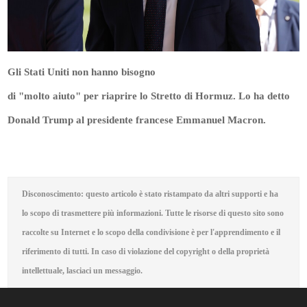
Gli Stati Uniti non hanno bisogno
di "molto aiuto" per riaprire lo Stretto di Hormuz. Lo ha detto
Donald Trump al presidente francese Emmanuel Macron.
Disconoscimento: questo articolo è stato ristampato da altri supporti e ha
lo scopo di trasmettere più informazioni. Tutte le risorse di questo sito sono
raccolte su Internet e lo scopo della condivisione è per l'apprendimento e il
riferimento di tutti. In caso di violazione del copyright o della proprietà
intellettuale, lasciaci un messaggio.