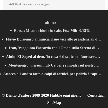
intellettuale, lasciaci un messaggio.
ultimo
Borsa: Milano chiude in calo, Ftse Mib -0,18%
Flavio Bolsonaro annuncia il suo vice alle presidenziali di
Iran, 'raggiunto l'accordo con l'Oman sullo Stretto di
ottobre
Abdul El-Sayed ai dem, 'in casa si discute ma fuori serve
Hormuz'
Montenegro, 'nessun hub Ue per i rimpatri sul nostro
unità'
Attacco a Londra fatto a colpi di forbici, per polizia è raptus
territorio'
di follia
© Diritto d'autore 2009-2020 Hubble ogni giorno
Contattaci
SiteMap