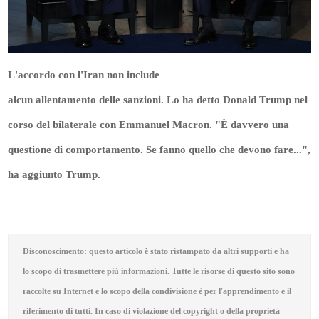
L'accordo con l'Iran non include
alcun allentamento delle sanzioni. Lo ha detto Donald Trump nel
corso del bilaterale con Emmanuel Macron. "È davvero una
questione di comportamento. Se fanno quello che devono fare...",
ha aggiunto Trump.
Disconoscimento: questo articolo è stato ristampato da altri supporti e ha
lo scopo di trasmettere più informazioni. Tutte le risorse di questo sito sono
raccolte su Internet e lo scopo della condivisione è per l'apprendimento e il
riferimento di tutti. In caso di violazione del copyright o della proprietà