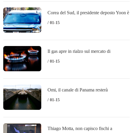
Corea del Sud, il presidente deposto Yoon è
stato arrestato
/ 01-15
Il gas apre in rialzo sul mercato di
Amsterdam (+1,2%)
/ 01-15
Omi, il canale di Panama resterà
panamense
/ 01-15
Thiago Motta, non capisco fischi a