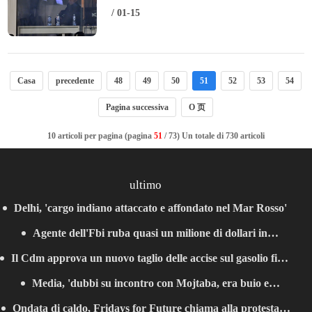
Koopmeiners, noi ottimi
/ 01-15
Casa
precedente
48
49
50
51
52
53
54
Pagina successiva
O 页
10 articoli per pagina (pagina
51
/ 73) Un totale di 730 articoli
ultimo
Delhi, 'cargo indiano attaccato e affondato nel Mar Rosso'
Agente dell'Fbi ruba quasi un milione di dollari in
Il Cdm approva un nuovo taglio delle accise sul gasolio fino
criptovalute
Media, 'dubbi su incontro con Mojtaba, era buio e
al 25 agosto
Ondata di caldo, Fridays for Future chiama alla protesta a
Pezeshkian non potè riconoscerlo'