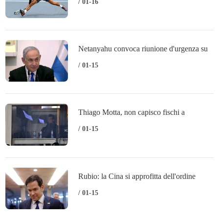
Shapovalov e conquista terzo turno
/ 01-16
Netanyahu convoca riunione d'urgenza su
tregua e ostaggi
/ 01-15
Thiago Motta, non capisco fischi a
Koopmeiners, noi ottimi
/ 01-15
Rubio: la Cina si approfitta dell'ordine
globale del dopoguerra
/ 01-15