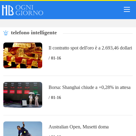
telefono intelligente
Il contratto spot dell'oro è a 2.693,46 dollari
l'oncia
/ 01-16
Borsa: Shanghai chiude a +0,28% in attesa
Pil, Shenzhen a +0,44%
/ 01-16
Australian Open, Musetti doma