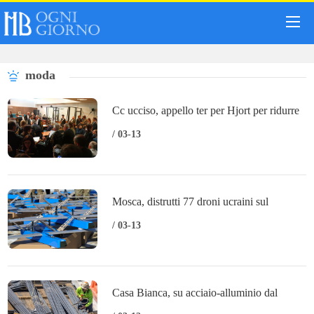
moda
Cc ucciso, appello ter per Hjort per ridurre
pena
/ 03-13
Mosca, distrutti 77 droni ucraini sul
territorio russo
/ 03-13
Casa Bianca, su acciaio-alluminio dal