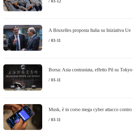
Canada dazi restano al 25%
/ 03-12
A Bruxelles proposta Italia su Iniziativa Ue
per sicurezza
/ 03-11
Borsa: Asia contrastata, effetto Pil su Tokyo
(-0,64%)
/ 03-11
Musk, è in corso mega cyber attacco contro
X
/ 03-11