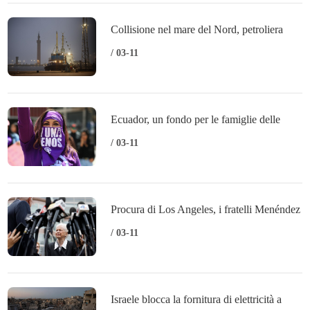
Collisione nel mare del Nord, petroliera
noleggiata da Pentagono
/ 03-11
Ecuador, un fondo per le famiglie delle
vittime di femminicidio
/ 03-11
Procura di Los Angeles, i fratelli Menéndez
restino in carcere
/ 03-11
Israele blocca la fornitura di elettricità a