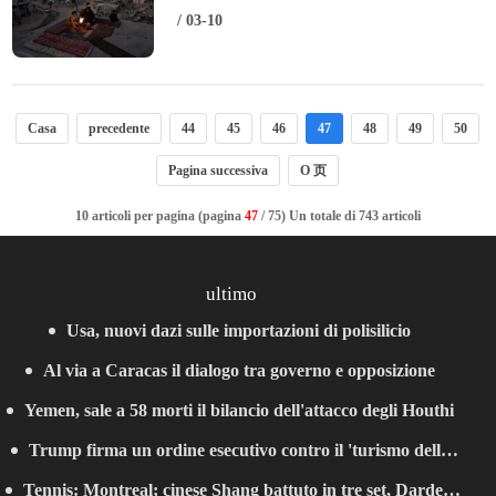
Gaza
/ 03-10
Casa
precedente
44
45
46
47
48
49
50
Pagina successiva
O 页
10 articoli per pagina (pagina
47
/ 75) Un totale di 743 articoli
ultimo
Usa, nuovi dazi sulle importazioni di polisilicio
Al via a Caracas il dialogo tra governo e opposizione
Yemen, sale a 58 morti il bilancio dell'attacco degli Houthi
Trump firma un ordine esecutivo contro il 'turismo delle
Tennis: Montreal; cinese Shang battuto in tre set, Darderi
nascite'